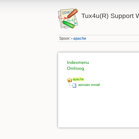
Tux4u(R) Support W
Spoor:
apache
•
Indexmenu
Omhoog
apache
awstats-install