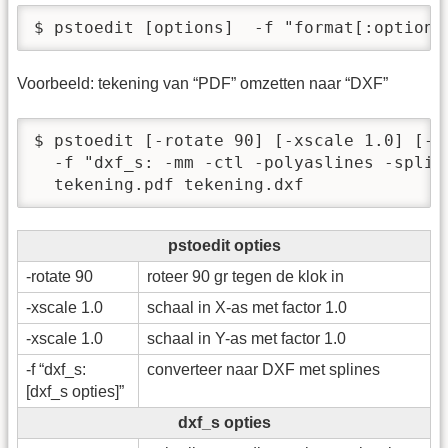
$ pstoedit [options]  -f "format[:options
Voorbeeld: tekening van “PDF” omzetten naar “DXF”
$ pstoedit [-rotate 90] [-xscale 1.0] [-ys
  -f "dxf_s: -mm -ctl -polyaslines -spline
  tekening.pdf tekening.dxf
pstoedit opties
-rotate 90
roteer 90 gr tegen de klok in
-xscale 1.0
schaal in X-as met factor 1.0
-xscale 1.0
schaal in Y-as met factor 1.0
-f “dxf_s:
converteer naar DXF met splines
[dxf_s opties]”
dxf_s opties