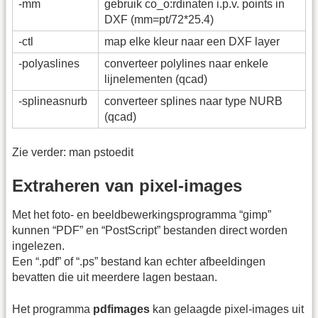
-mm
gebruik co_o:rdinaten i.p.v. points in
DXF (mm=pt/72*25.4)
-ctl
map elke kleur naar een DXF layer
-polyaslines
converteer polylines naar enkele
lijnelementen (qcad)
-splineasnurb
converteer splines naar type NURB
(qcad)
Zie verder: man pstoedit
Extraheren van pixel-images
Met het foto- en beeldbewerkingsprogramma “gimp”
kunnen “PDF” en “PostScript” bestanden direct worden
ingelezen.
Een “.pdf” of “.ps” bestand kan echter afbeeldingen
bevatten die uit meerdere lagen bestaan.
Het programma
pdfimages
kan gelaagde pixel-images uit