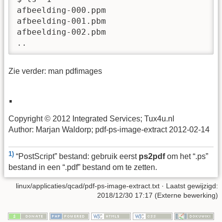
afbeelding-000.ppm

afbeelding-001.pbm

afbeelding-002.pbm

..
Zie verder: man pdfimages
.
Copyright © 2012 Integrated Services; Tux4u.nl
Author: Marjan Waldorp; pdf-ps-image-extract 2012-02-14
1)
“PostScript” bestand: gebruik eerst
ps2pdf
om het “.ps”
bestand in een “.pdf” bestand om te zetten.
linux/applicaties/qcad/pdf-ps-image-extract.txt
· Laatst gewijzigd:
2018/12/30 17:17 (Externe bewerking)